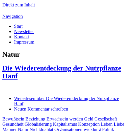
Direkt zum Inhalt
Navigation
Start
Newsletter
Kontakt
Impressum
Natur
Die Wiederentdeckung der Nutzpflanze
Hanf
Weiterlesen
über Die Wiederentdeckung der Nutzpflanze
Hanf
Neuen Kommentar schreiben
Bewußtsein
Beziehung
Erwachsein werden
Geld
Gesellschaft
Gesundheit
Globalisierung
Kapitalismus
Konzeption
Leben
Liebe
Männer
Natur
Nichtdualität
Organisationentwicklung
Politik