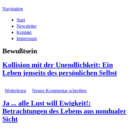
Direkt zum Inhalt
Navigation
Start
Newsletter
Kontakt
Impressum
Bewußtsein
Kollision mit der Unendlichkeit: Ein
Leben jenseits des persönlichen Selbst
Weiterlesen
über Kollision mit der Unendlichkeit: Ein Leben jenseits
Neuen Kommentar schreiben
des persönlichen Selbst
Ja ... alle Lust will Ewigkeit!:
Betrachtungen des Lebens aus nondualer
Sicht