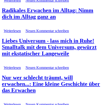
Weiterlesen
über Einfach frei - Das Ende der spirituellen Suche
Neuen Kommentar schreiben
Radikales Erwachen im Alltag: Nimm
dich im Alltag ganz an
Weiterlesen
über Radikales Erwachen im Alltag: Nimm dich im
Neuen Kommentar schreiben
Alltag ganz an
Liebes Universum - lass mich in Ruhe!
Smalltalk mit dem Universum, gewürzt
mit ekstatischer Langeweile
Weiterlesen
über Liebes Universum - lass mich in Ruhe! Smalltalk
Neuen Kommentar schreiben
mit dem Universum, gewürzt mit ekstatischer
Langeweile
Nur wer schlecht träumt, will
erwachen...: Eine kleine Geschichte über
das Erwachen
Weiterlesen
über Nur wer schlecht träumt, will erwachen...: Eine
Neuen Kommentar schreiben