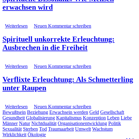
erwachsen wird
Weiterlesen
über Spirituelle Dissonanz: Wie Mensch erwachsen wird
Neuen Kommentar schreiben
Spirituell unkorrekte Erleuchtung:
Ausbrechen in die Freiheit
Weiterlesen
über Spirituell unkorrekte Erleuchtung: Ausbrechen in
Neuen Kommentar schreiben
die Freiheit
Verflixte Erleuchtung: Als Schmetterling
unter Raupen
Weiterlesen
über Verflixte Erleuchtung: Als Schmetterling unter
Neuen Kommentar schreiben
Bewußtsein
Beziehung
Raupen
Erwachsein werden
Geld
Gesellschaft
Gesundheit
Globalisierung
Kapitalismus
Konzeption
Leben
Liebe
Männer
Natur
Nichtdualität
Organisationentwicklung
Politik
Sexualität
Sterben
Tod
Traumaarbeit
Umwelt
Wachstum
Wirklichkeit
Ökologie